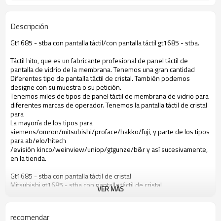
Descripción
Gt1685 - stba con pantalla táctil/con pantalla táctil gt1685 - stba.
Táctil hito, que es un fabricante profesional de panel táctil de
pantalla de vidrio de la membrana. Tenemos una gran cantidad
Diferentes tipo de pantalla táctil de cristal. También podemos
designe con su muestra o su petición.
Tenemos miles de tipos de panel táctil de membrana de vidrio para
diferentes marcas de operador. Tenemos la pantalla táctil de cristal
para
La mayoría de los tipos para
siemens/omron/mitsubishi/proface/hakko/fuji, y parte de los tipos
para ab/elo/hitech
/evisión kinco/weinview/uniop/gtgunze/b&r y así sucesivamente,
en la tienda.
Gt1685 - stba con pantalla táctil de cristal
Mitsubishi gt1685 - stba con pantalla táctil de cristal
VER MÁS
Pantalla táctil de cristal gt1685 - stba
Pantalla táctil de cristal mitsubishi gt1685 - stba
Gt1685 - stba táctil de membrana
recomendar
Mitsubishi gt1685 - stba táctil de membrana