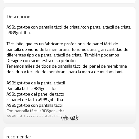
Descripción
A985got-tba con pantalla táctil de cristal/con pantalla táctil de cristal
a985got-tba.
Táctil hito, que es un fabricante profesional de panel táctil de
pantalla de vidrio de la membrana. Tenemos una gran cantidad de
diferentes tipo de pantalla táctil de cristal. También podemos
Designe con su muestra o su petición.
Tenemos miles de tipos de pantalla táctil del panel de membrana
de vidrio y teclado de membrana para la marca de muchos hmi.
A985got-tba de la pantalla táctil
Pantalla táctil a985got - tba
A985got-tba del panel de tacto
El panel de tacto a985got - tba
A985got-tba con pantalla táctil
Con pantalla táctil a985got - tba
A985got-tba con pantalla táctil de cristal
VER MÁS
Pantalla táctil de cristal a985got - tba
A985got-tba táctil de membrana
Membrana táctil a985got - tba
recomendar
Pantalla táctil para a985got - tba