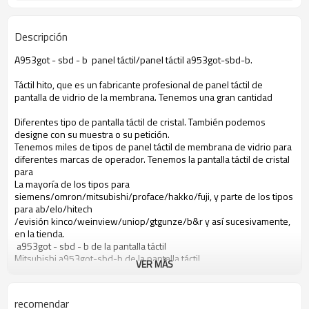
Descripción
A953got - sbd - b panel táctil/panel táctil a953got-sbd-b.
Táctil hito, que es un fabricante profesional de panel táctil de
pantalla de vidrio de la membrana. Tenemos una gran cantidad
Diferentes tipo de pantalla táctil de cristal. También podemos
designe con su muestra o su petición.
Tenemos miles de tipos de panel táctil de membrana de vidrio para
diferentes marcas de operador. Tenemos la pantalla táctil de cristal
para
La mayoría de los tipos para
siemens/omron/mitsubishi/proface/hakko/fuji, y parte de los tipos
para ab/elo/hitech
/evisión kinco/weinview/uniop/gtgunze/b&r y así sucesivamente,
en la tienda.
a953got - sbd - b de la pantalla táctil
Mitsubishi a953got-sbd-b de la pantalla táctil
VER MÁS
Pantalla táctil a953got-sbd-b
Pantalla táctil a953got-sbd-b mitsubishi
A953got-sbd-b del panel de tacto
recomendar
Mitsubishi a953got-sbd-b del panel de tacto