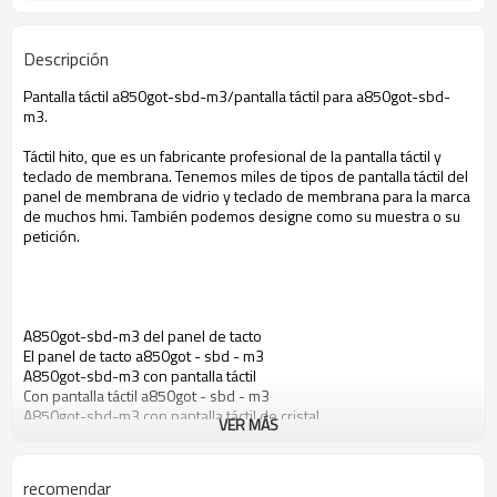
Descripción
Pantalla táctil a850got-sbd-m3/pantalla táctil para a850got-sbd-
m3.
Táctil hito, que es un fabricante profesional de la pantalla táctil y
teclado de membrana. Tenemos miles de tipos de pantalla táctil del
panel de membrana de vidrio y teclado de membrana para la marca
de muchos hmi. También podemos designe como su muestra o su
petición.
A850got-sbd-m3 del panel de tacto
El panel de tacto a850got - sbd - m3
A850got-sbd-m3 con pantalla táctil
Con pantalla táctil a850got - sbd - m3
A850got-sbd-m3 con pantalla táctil de cristal
VER MÁS
Pantalla táctil de cristal a850got - sbd - m3
A850got-sbd-m3 táctil de membrana
Membrana táctil a850got - sbd - m3
recomendar
Pantalla táctil para a850got - sbd - m3